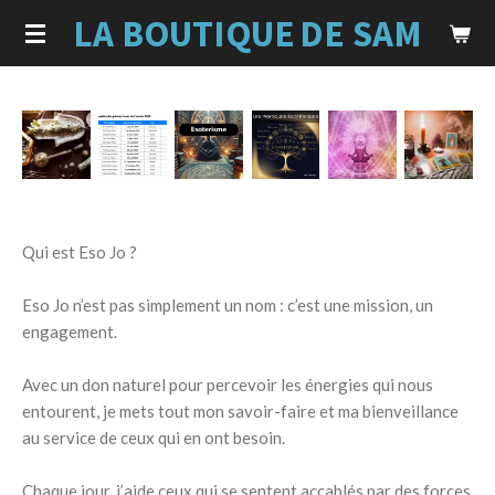
LA BOUTIQUE
DE SAM
Passer
au
contenu
principal
Qui est Eso Jo ?
Eso Jo n’est pas simplement un nom : c’est une mission, un
engagement.
Avec un don naturel pour percevoir les énergies qui nous
entourent, je mets tout mon savoir-faire et ma bienveillance
au service de ceux qui en ont besoin.
Chaque jour, j’aide ceux qui se sentent accablés par des forces