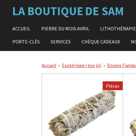
Passer
LA BOUTIQUE
DE SAM
au
contenu
principal
ACCUEIL
PIERRE DU MOIS AVRIL
LITHOTHÉRAPI
PORTE-CLÉS
SERVICES
CHÈQUE CADEAUX
N
Accueil
»
Esotérisme ( éso jo)
»
Encens Fumig
Pièces