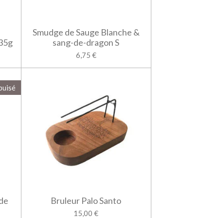
Smudge de Sauge Blanche &
-35g
sang-de-dragon S
6,75 €
puisé
 de
Bruleur Palo Santo
15,00 €