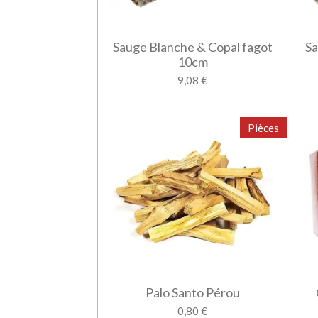
Sauge Blanche & Copal fagot
Sa
10cm
9,08 €
Pièces
Palo Santo Pérou
0,80 €