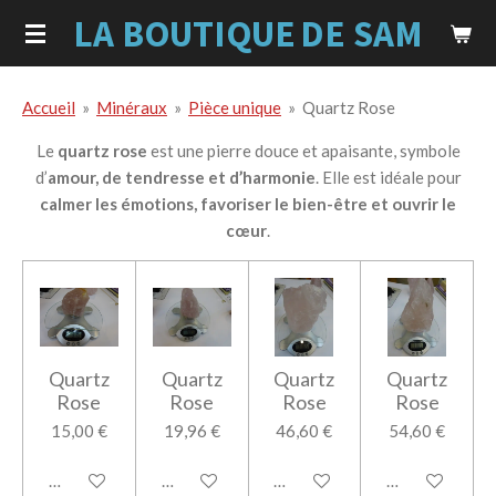
LA BOUTIQUE
DE SAM
Passer
au
contenu
principal
Accueil
»
Minéraux
»
Pièce unique
»
Quartz Rose
Le
quartz rose
est une pierre douce et apaisante, symbole
d’
amour, de tendresse et d’harmonie
. Elle est idéale pour
calmer les émotions, favoriser le bien-être et ouvrir le
cœur
.
Quartz
Quartz
Quartz
Quartz
Rose
Rose
Rose
Rose
15,00 €
19,96 €
46,60 €
54,60 €
Ajouter au panier
Ajouter au panier
Ajouter au panier
Ajouter au pan