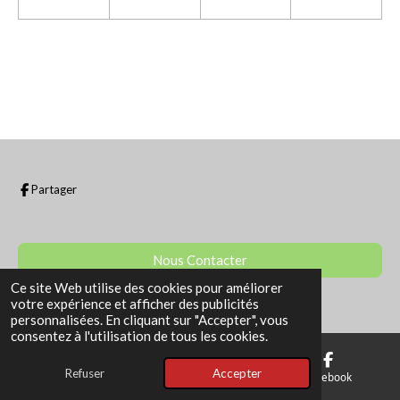
Partager
Nous Contacter
Ce site Web utilise des cookies pour améliorer
© 2022 - 2026 La Boutique de Sam
votre expérience et afficher des publicités
personnalisées. En cliquant sur "Accepter", vous
consentez à l'utilisation de tous les cookies.
Refuser
Accepter
E-mail
Téléphone
Facebook