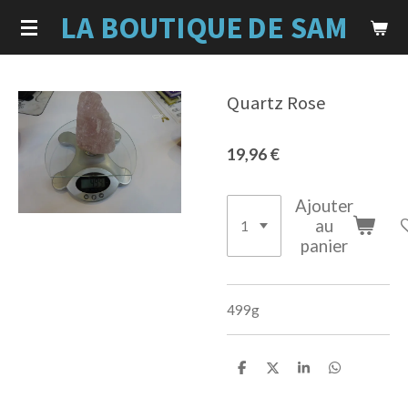
LA BOUTIQUE
DE SAM
Passer
au
contenu
principal
Quartz Rose
19,96 €
Ajouter
au
panier
499g
P
P
P
P
a
a
a
a
r
r
r
r