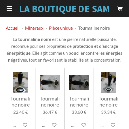
LA BOUTIQUE
DE SAM
Passer
au
contenu
principal
Accueil
»
Minéraux
»
Pièce unique
»
Tourmaline noire
La
tourmaline noire
est une pierre naturelle puissante,
reconnue pour ses propriétés de
protection et d’ancrage
énergétique
. Elle agit comme un
bouclier contre les énergies
négatives
, tout en favorisant la stabilité et la concentration.
Tourmali
Tourmali
Tourmali
Tourmali
ne noire
ne noire
ne noire
ne noire
22,40 €
36,47 €
33,60 €
39,34 €
Ajouter au panier
Ajouter au panier
Ajouter au panier
Ajouter au pan