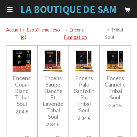
LA BOUTIQUE
DE SAM
Passer
au
contenu
principal
Accueil
»
Esotérisme ( éso
»
Encens
»
Tribal
jo)
Fumigation
Soul
Encens
Encens
Encens
Encens
Copal
Sauge
Palo
Cannelle
Blanc
Blanche
Santo Et
Tribal
Tribal
Et
Pin
Soul
Soul
Lavende
Tribal
2,84 €
Tribal
Soul
2,84 €
Soul
2,84 €
2,84 €