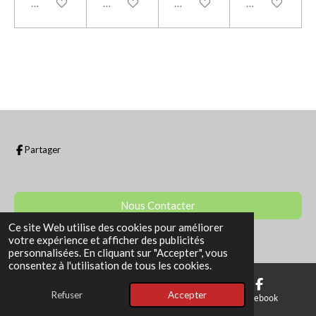
Ajouter au panier
Ajouter au panier
Ajouter au panier
Ajouter au pan
Partager
Nous Contacter
Ce site Web utilise des cookies pour améliorer
© 2022 - 2026 La Boutique de Sam
votre expérience et afficher des publicités
personnalisées. En cliquant sur "Accepter", vous
consentez à l'utilisation de tous les cookies.
Refuser
Accepter
E-mail
Téléphone
Facebook