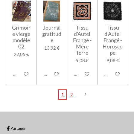
Grimoir
Journal
Tissu
Tissu
e vierge
gratitud
d'Autel
d'Autel
modèle
e
Frangé -
Frangé -
02
Mère
Horosco
13,92 €
Terre
pe
22,05 €
9,08 €
9,08 €
Ajouter au panier
Ajouter au panier
Ajouter au panier
Ajouter au pan
1
2
Partager