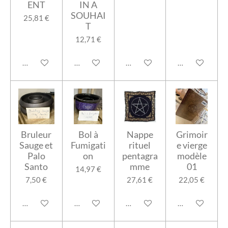
ENT
IN A
SOUHAI
25,81 €
T
12,71 €
Ajouter au panier
Ajouter au panier
Ajouter au panier
Ajouter au pan
Bruleur
Bol à
Nappe
Grimoir
Sauge et
Fumigati
rituel
e vierge
Palo
on
pentagra
modèle
Santo
mme
01
14,97 €
7,50 €
27,61 €
22,05 €
Ajouter au panier
Ajouter au panier
Ajouter au panier
Ajouter au pan