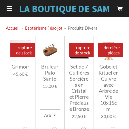
LA BOUTIQUE
DE SAM
Passer
au
contenu
principal
Accueil
»
Esotérisme ( éso jo)
»
Produits Divers
rupture
rupture
dernière
de stock
de stock
pièces
Grimoir
Bruleur
Set de 7
Gobelet
Palo
Cuillères
Rituel en
45,60 €
Santo
Sorcière
Cuivre
s en
avec
15,00 €
Cristal
Arbre de
et Pierre
Vie
Précieus
10x15c
e Bronze
m
22,50 €
33,00 €