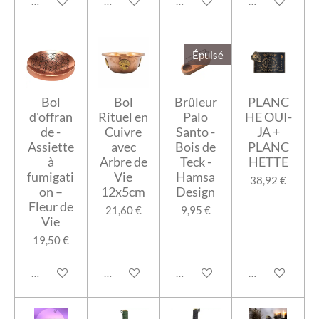
Ajouter au panier
Ajouter au panier
Ajouter au panier
Ajouter au pan
Épuisé
Bol
Bol
Brûleur
PLANC
d'offran
Rituel en
Palo
HE OUI-
de -
Cuivre
Santo -
JA +
Assiette
avec
Bois de
PLANC
à
Arbre de
Teck -
HETTE
fumigati
Vie
Hamsa
38,92 €
on –
12x5cm
Design
Fleur de
21,60 €
9,95 €
Vie
19,50 €
Ajouter au panier
Ajouter au panier
M'avertir si disponible
Ajouter au pan