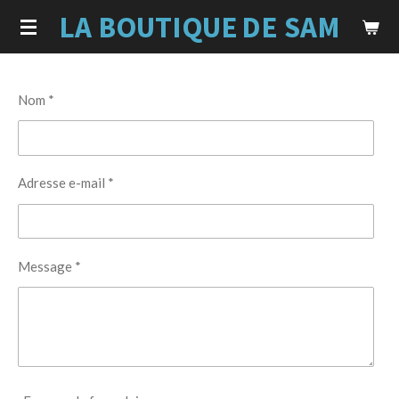
LA BOUTIQUE
DE SAM
Passer
au
contenu
principal
Nom *
Adresse e-mail *
Message *