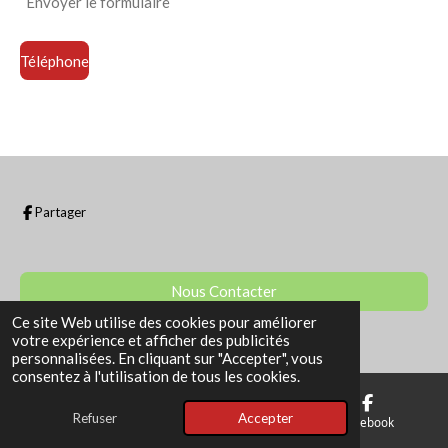
Envoyer le formulaire
Téléphone
Partager
Nous Contacter
Ce site Web utilise des cookies pour améliorer
© 2022 - 2026 La Boutique de Sam
votre expérience et afficher des publicités
personnalisées. En cliquant sur "Accepter", vous
consentez à l'utilisation de tous les cookies.
Refuser
Accepter
E-mail
Téléphone
Facebook