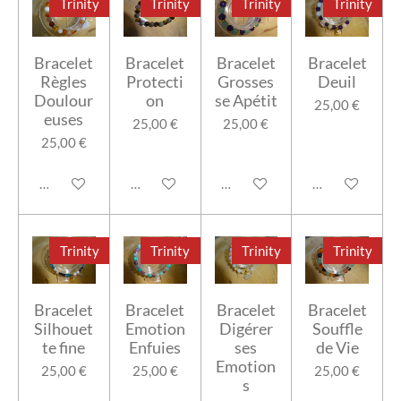
Trinity
Trinity
Trinity
Trinity
Bracelet
Bracelet
Bracelet
Bracelet
Règles
Protecti
Grosses
Deuil
Doulour
on
se Apétit
25,00 €
euses
25,00 €
25,00 €
25,00 €
Ajouter au panier
Ajouter au panier
Ajouter au panier
Ajouter au pan
Trinity
Trinity
Trinity
Trinity
Bracelet
Bracelet
Bracelet
Bracelet
Silhouet
Emotion
Digérer
Souffle
te fine
Enfuies
ses
de Vie
Emotion
25,00 €
25,00 €
25,00 €
s