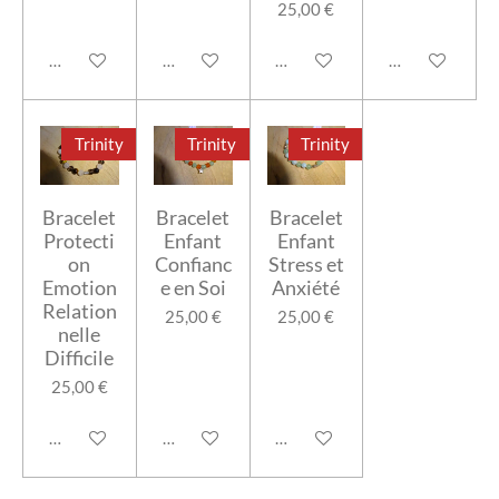
25,00 €
Ajouter au panier
Ajouter au panier
Ajouter au panier
Ajouter au pan
Trinity
Trinity
Trinity
Bracelet
Bracelet
Bracelet
Protecti
Enfant
Enfant
on
Confianc
Stress et
Emotion
e en Soi
Anxiété
Relation
25,00 €
25,00 €
nelle
Difficile
25,00 €
Ajouter au panier
Ajouter au panier
Ajouter au panier