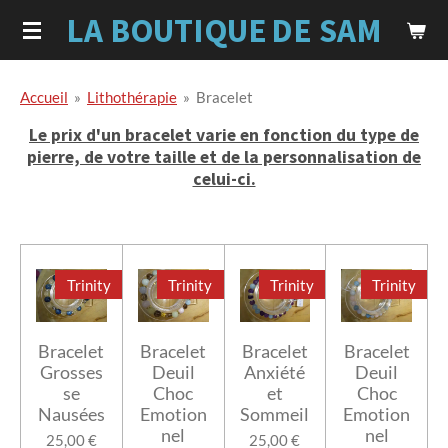
LA BOUTIQUE
DE SAM
Passer
au
contenu
principal
Accueil
»
Lithothérapie
»
Bracelet
Le prix d'un bracelet varie en fonction du type de
pierre, de votre taille et de la personnalisation de
celui-ci.
Trinity
Trinity
Trinity
Trinity
Bracelet
Bracelet
Bracelet
Bracelet
Grosses
Deuil
Anxiété
Deuil
se
Choc
et
Choc
Nausées
Emotion
Sommeil
Emotion
nel
nel
25,00 €
25,00 €