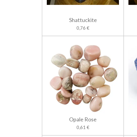
Shattuckite
0,76 €
Opale Rose
0,61 €