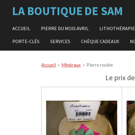
Passer
LA BOUTIQUE
DE SAM
au
contenu
principal
ACCUEIL
PIERRE DU MOIS AVRIL
LITHOTHÉRAPI
PORTE-CLÉS
SERVICES
CHÈQUE CADEAUX
N
Accueil
»
Minéraux
»
Pierre roulée
Le prix de