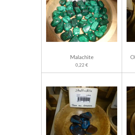
Malachite
O
0,22 €