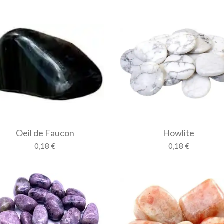
Oeil de Faucon
Howlite
0,18 €
0,18 €