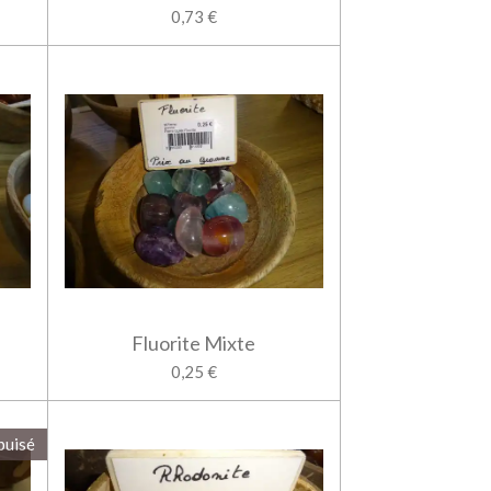
0,73 €
Fluorite Mixte
0,25 €
puisé