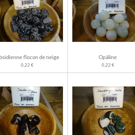
bsidienne flocon de neige
Opâline
0,22 €
0,22 €