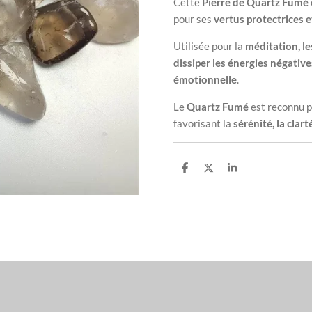
Cette
Pierre de Quartz Fumé
pour ses
vertus protectrices 
Utilisée pour la
méditation, le
dissiper les énergies négatives
émotionnelle
.
Le
Quartz Fumé
est reconnu 
favorisant la
sérénité, la clar
P
P
P
a
a
a
r
r
r
t
t
t
a
a
a
g
g
g
e
e
e
r
r
r