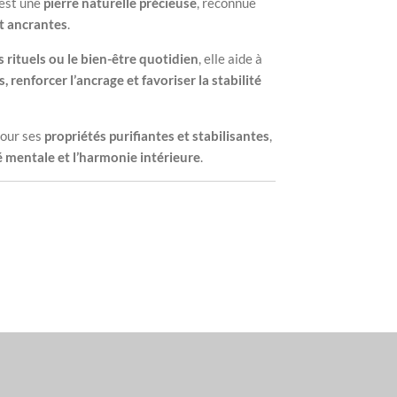
est une
pierre naturelle précieuse
, reconnue
et ancrantes
.
s rituels ou le bien-être quotidien
, elle aide à
, renforcer l’ancrage et favoriser la stabilité
pour ses
propriétés purifiantes et stabilisantes
,
té mentale et l’harmonie intérieure
.