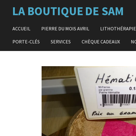
Passer
LA BOUTIQUE
DE SAM
au
contenu
principal
ACCUEIL
PIERRE DU MOIS AVRIL
LITHOTHÉRAPI
PORTE-CLÉS
SERVICES
CHÈQUE CADEAUX
N