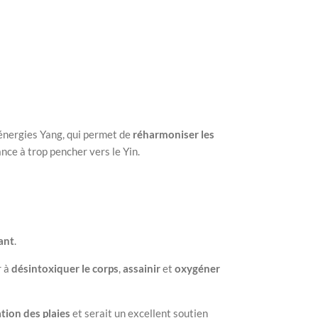
énergies Yang, qui permet de
réharmoniser les
ance à trop pencher vers le Yin.
ant
.
r à
désintoxiquer le corps
,
assainir
et
oxygéner
ation des plaies
et serait un excellent soutien