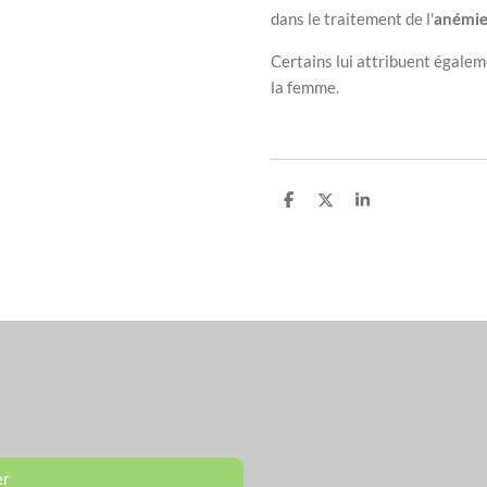
dans le traitement de l'
anémi
Certains lui attribuent égalem
la femme.
P
P
P
a
a
a
r
r
r
t
t
t
a
a
a
g
g
g
e
e
e
r
r
r
er