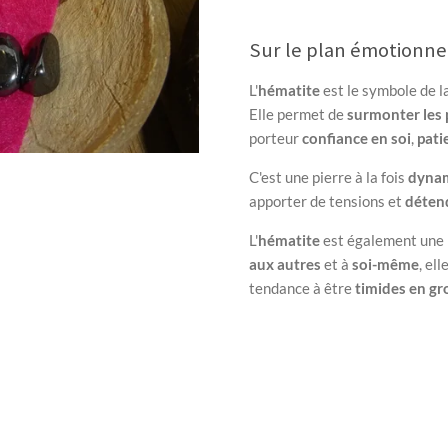
Sur le plan émotionne
L'
hématite
est le symbole de l
Elle permet de
surmonter les
porteur
confiance en soi
,
pati
C'est une pierre à la fois
dyna
apporter de tensions et
déten
L'
hématite
est également une p
aux autres
et à
soi-même
, el
tendance à être
timides en g