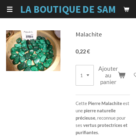
LA BOUTIQUE
DE SAM
Passer
au
contenu
principal
Malachite
0,22 €
Ajouter
au
panier
Cette
Pierre Malachite
est
une
pierre naturelle
précieuse
, reconnue pour
ses
vertus protectrices et
purifiantes
.