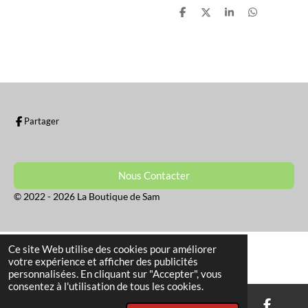
P
P
P
P
a
a
a
a
r
r
r
r
t
t
t
t
a
a
a
a
g
g
g
g
e
e
e
e
r
r
r
r
Partager
Nous Contacter
© 2022 - 2026 La Boutique de Sam
Ce site Web utilise des cookies pour améliorer
votre expérience et afficher des publicités
personnalisées. En cliquant sur "Accepter", vous
consentez à l'utilisation de tous les cookies.