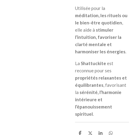
Utilisée pour la
méditation, les rituels ou
le bien-être quotidien
,
elle aide à
stimuler
l’intuition, favoriser la
clarté mentale et
harmoniser les énergies
.
La
Shattuckite
est
reconnue pour ses
propriétés relaxantes et
équilibrantes
, favorisant
la
sérénité, l’harmonie
intérieure et
l’épanouissement
spirituel
.
P
P
P
P