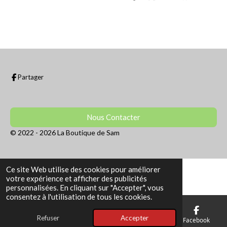
a
a
a
a
r
r
r
r
t
t
t
t
a
a
a
a
g
g
g
g
e
e
e
e
r
r
r
r
Partager
Nous Contacter
© 2022 - 2026 La Boutique de Sam
Ce site Web utilise des cookies pour améliorer
votre expérience et afficher des publicités
personnalisées. En cliquant sur "Accepter", vous
consentez à l'utilisation de tous les cookies.
Refuser
Accepter
E-mail
Téléphone
Facebook