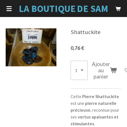
LA BOUTIQUE
DE SAM
Passer
au
contenu
principal
Shattuckite
0,76 €
Ajouter
au
panier
Cette
Pierre Shattuckite
est une
pierre naturelle
précieuse
, reconnue pour
ses
vertus apaisantes et
stimulantes
.