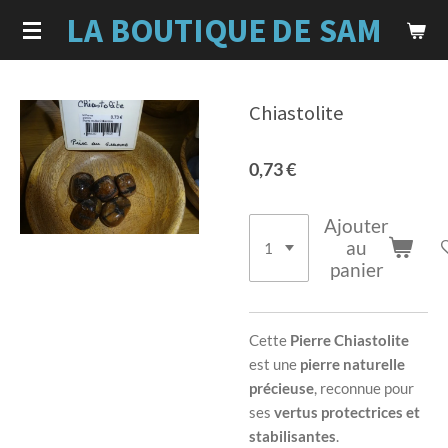
LA BOUTIQUE
DE SAM
Passer
au
contenu
principal
Chiastolite
0,73 €
Ajouter
au
panier
Cette
Pierre Chiastolite
est une
pierre naturelle
précieuse
, reconnue pour
ses
vertus protectrices et
stabilisantes
.