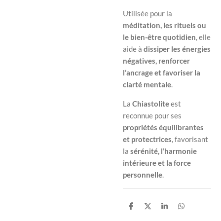
Utilisée pour la
méditation, les rituels ou
le bien-être quotidien
, elle
aide à
dissiper les énergies
négatives, renforcer
l’ancrage et favoriser la
clarté mentale
.
La
Chiastolite
est
reconnue pour ses
propriétés équilibrantes
et protectrices
, favorisant
la
sérénité, l’harmonie
intérieure et la force
personnelle
.
P
P
P
P
a
a
a
a