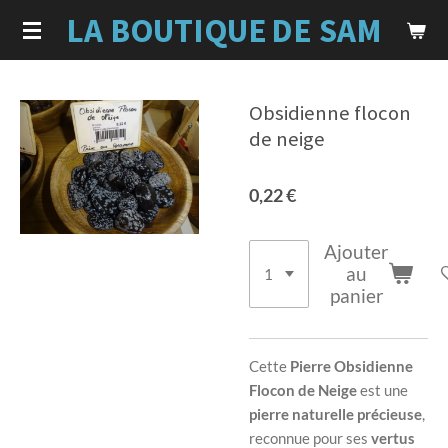
LA BOUTIQUE
DE SAM
Passer
au
contenu
principal
Obsidienne flocon
de neige
0,22 €
Ajouter
au
panier
Cette
Pierre Obsidienne
Flocon de Neige
est une
pierre naturelle précieuse
,
reconnue pour ses
vertus