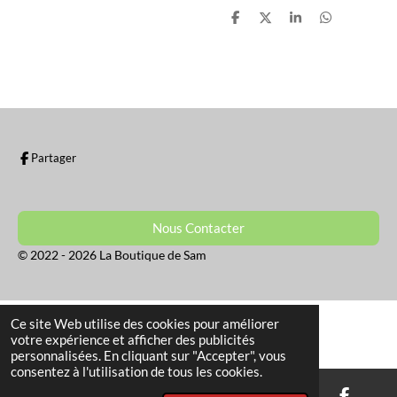
P
P
P
P
a
a
a
a
r
r
r
r
t
t
t
t
a
a
a
a
g
g
g
g
e
e
e
e
r
r
r
r
Partager
Nous Contacter
© 2022 - 2026 La Boutique de Sam
Ce site Web utilise des cookies pour améliorer
votre expérience et afficher des publicités
personnalisées. En cliquant sur "Accepter", vous
consentez à l'utilisation de tous les cookies.