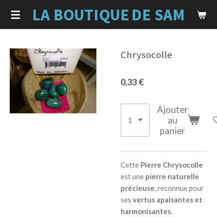
LA BOUTIQUE
DE SAM
Passer
au
contenu
principal
Chrysocolle
0,33 €
Ajouter
au
panier
Cette
Pierre Chrysocolle
est une
pierre naturelle
précieuse
, reconnue pour
ses
vertus apaisantes et
harmonisantes
.