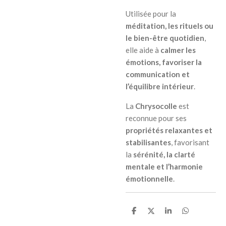
Utilisée pour la
méditation, les rituels ou
le bien-être quotidien
,
elle aide à
calmer les
émotions, favoriser la
communication et
l’équilibre intérieur
.
La
Chrysocolle
est
reconnue pour ses
propriétés relaxantes et
stabilisantes
, favorisant
la
sérénité, la clarté
mentale et l’harmonie
émotionnelle
.
P
P
P
P
a
a
a
a