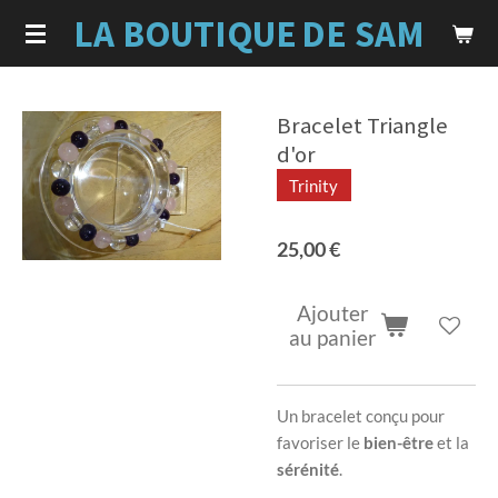
LA BOUTIQUE
DE SAM
Passer
au
contenu
principal
Bracelet Triangle
d'or
Trinity
25,00 €
Ajouter
au panier
Un bracelet conçu pour
favoriser le
bien-être
et la
sérénité
.