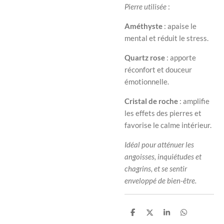
Pierre utilisée
:
Améthyste
: apaise le
mental et réduit le stress.
Quartz rose
: apporte
réconfort et douceur
émotionnelle.
Cristal de roche
: amplifie
les effets des pierres et
favorise le calme intérieur.
Idéal pour atténuer les
angoisses, inquiétudes et
chagrins, et se sentir
enveloppé de bien-être.
P
P
P
P
a
a
a
a