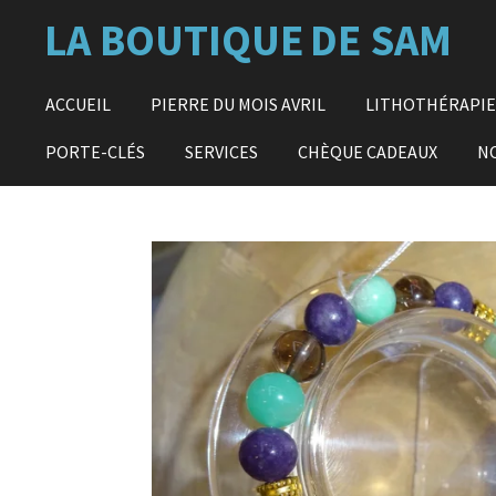
Passer
LA BOUTIQUE
DE SAM
au
contenu
principal
ACCUEIL
PIERRE DU MOIS AVRIL
LITHOTHÉRAPI
PORTE-CLÉS
SERVICES
CHÈQUE CADEAUX
N