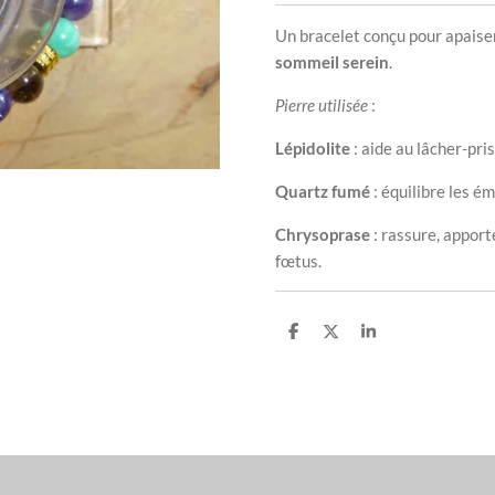
Un bracelet conçu pour apaise
sommeil serein
.
Pierre utilisée
:
Lépidolite
: aide au lâcher-pris
Quartz fumé
: équilibre les ém
Chrysoprase
: rassure, apport
fœtus.
P
P
P
a
a
a
r
r
r
t
t
t
a
a
a
g
g
g
e
e
e
r
r
r