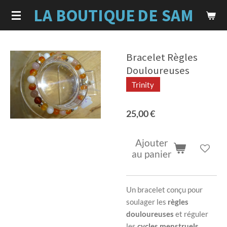
LA BOUTIQUE
DE SAM
Passer
au
contenu
principal
Bracelet Règles
Douloureuses
Trinity
25,00 €
Ajouter
au panier
Un bracelet conçu pour
soulager les
règles
douloureuses
et réguler
les
cycles menstruels
.