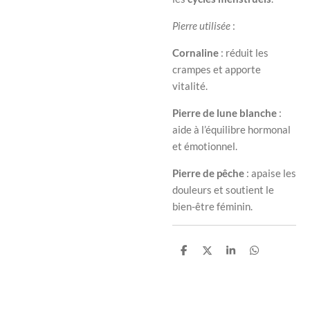
Pierre utilisée
:
Cornaline
: réduit les
crampes et apporte
vitalité.
Pierre de lune blanche
:
aide à l’équilibre hormonal
et émotionnel.
Pierre de pêche
: apaise les
douleurs et soutient le
bien-être féminin.
P
P
P
P
a
a
a
a
r
r
r
r
t
t
t
t
a
a
a
a
g
g
g
g