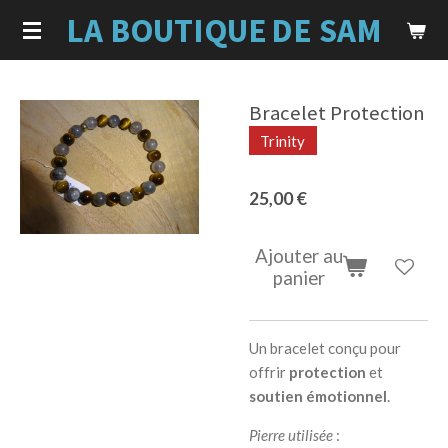
LA BOUTIQUE
DE SAM
Passer
au
contenu
principal
Bracelet Protection
Trinity
25,00 €
Ajouter au
panier
Un bracelet conçu pour
offrir
protection
et
soutien émotionnel
.
Pierre utilisée
: