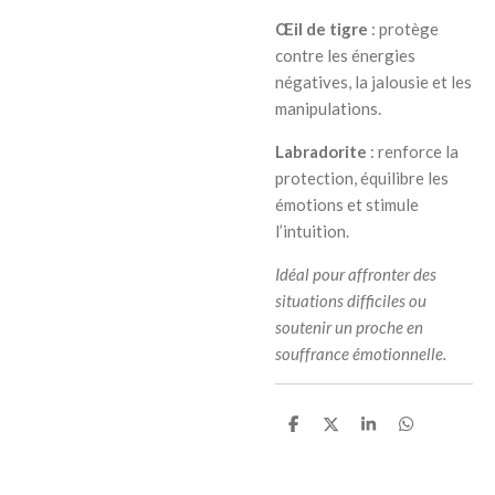
Œil de tigre
: protège
contre les énergies
négatives, la jalousie et les
manipulations.
Labradorite
: renforce la
protection, équilibre les
émotions et stimule
l’intuition.
Idéal pour affronter des
situations difficiles ou
soutenir un proche en
souffrance émotionnelle.
P
P
P
P
a
a
a
a
r
r
r
r
t
t
t
t