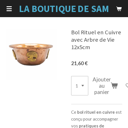
LA BOUTIQUE
DE SAM
Passer
au
contenu
principal
Bol Rituel en Cuivre
avec Arbre de Vie
12x5cm
21,60 €
Ajouter
au
panier
Ce
bol rituel en cuivre
est
conçu pour accompagner
vos
pratiques de