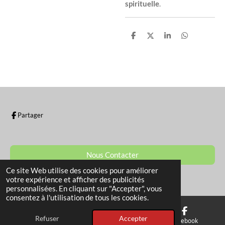
spirituelle
.
P
P
P
P
a
a
a
a
r
r
r
r
t
t
t
t
a
a
a
a
g
g
g
g
e
e
e
e
r
r
r
r
Partager
Nous Contacter
Ce site Web utilise des cookies pour améliorer
© 2022 - 2026 La Boutique de Sam
votre expérience et afficher des publicités
personnalisées. En cliquant sur "Accepter", vous
consentez à l'utilisation de tous les cookies.
Refuser
Accepter
E-mail
Téléphone
Facebook