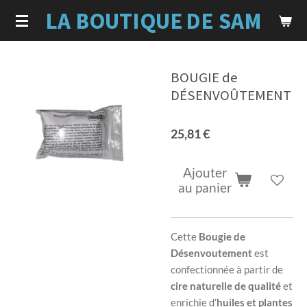
LA BOUTIQUE
DE SAM
Passer
au
contenu
principal
BOUGIE de
DÉSENVOÛTEMENT
25,81 €
Ajouter
au panier
Cette
Bougie de
Désenvoutement
est
confectionnée à partir de
cire naturelle de qualité
et
enrichie d’
huiles et plantes