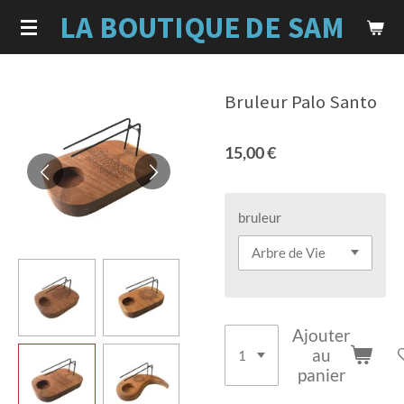
LA BOUTIQUE
DE SAM
Passer
au
contenu
principal
Bruleur Palo Santo
15,00 €
bruleur
Ajouter
au
panier