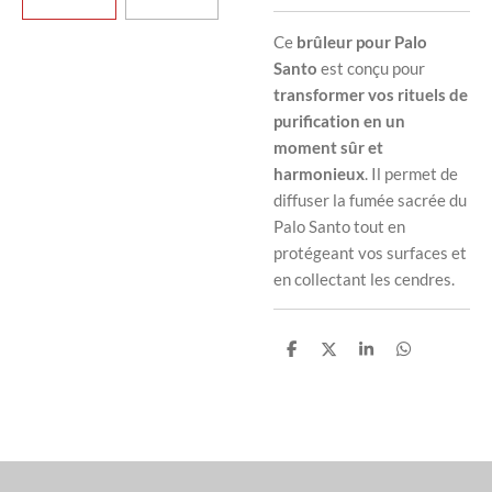
Ce
brûleur pour Palo
Santo
est conçu pour
transformer vos rituels de
purification en un
moment sûr et
harmonieux
. Il permet de
diffuser la fumée sacrée du
Palo Santo tout en
protégeant vos surfaces et
en collectant les cendres.
P
P
P
P
a
a
a
a
r
r
r
r
t
t
t
t
a
a
a
a
g
g
g
g
e
e
e
e
r
r
r
r