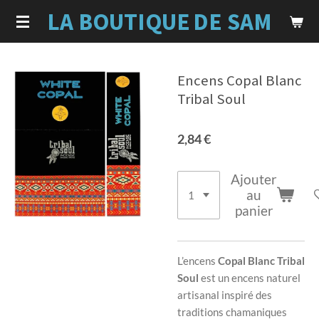
LA BOUTIQUE
DE SAM
Passer
au
contenu
principal
Encens Copal Blanc
Tribal Soul
2,84 €
Ajouter
au
panier
L’encens
Copal Blanc Tribal
Soul
est un encens naturel
artisanal inspiré des
traditions chamaniques