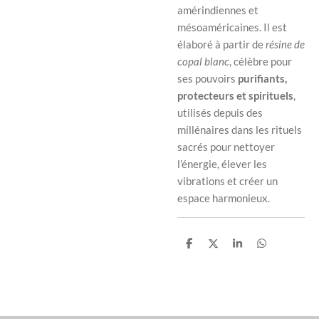
amérindiennes et
mésoaméricaines. Il est
élaboré à partir de
résine de
copal blanc
, célèbre pour
ses pouvoirs
purifiants,
protecteurs et spirituels
,
utilisés depuis des
millénaires dans les rituels
sacrés pour nettoyer
l’énergie, élever les
vibrations et créer un
espace harmonieux.
P
P
P
P
a
a
a
a
r
r
r
r
t
t
t
t
a
a
a
a
g
g
g
g
e
e
e
e