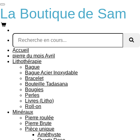
Passer
La Boutique
de Sam
au
contenu
principal
Accueil
pierre du mois Avril
Lithothérapie
Bague
Bague Acier Inoxydable
Bracelet
Bouteille Tadasana
Bougies
Perles
Livres (Litho)
Roll-on
Minéraux
Pierre roulée
Pierre Brute
Pièce unique
Améthyste