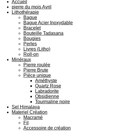
Accueil
pierre du mois Avril
Lithothérapie
Bague
Bague Acier Inoxydable
Bracelet
Bouteille Tadasana
Bougies
Perles
Livres (Litho)
Roll-on
Minéraux
Pierre roulée
Pierre Brute
Pièce unique
Améthyste
Quartz Rose
Labradorite
Obsidienne
Tourmaline noire
Sel Himalaya
Materiel Création
Macramé
Fil
Accessoire de création