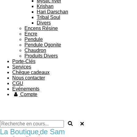
Mystic river
Krishan
Hari Darschan
Tribal Soul
Divers
Encens Résine
Encre
Pendule
Pendule Ogonite
Chaudron
Produits Divers
Porte-Clés
Services
Chèque cadeaux
Nous contacter
CGU
Evénements
Compte
La Boutique
de Sam