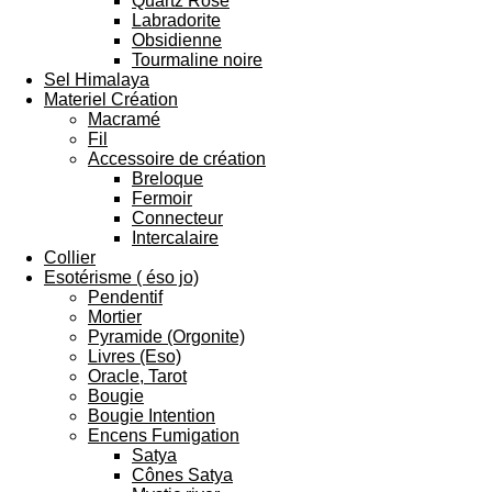
Quartz Rose
Labradorite
Obsidienne
Tourmaline noire
Sel Himalaya
Materiel Création
Macramé
Fil
Accessoire de création
Breloque
Fermoir
Connecteur
Intercalaire
Collier
Esotérisme ( éso jo)
Pendentif
Mortier
Pyramide (Orgonite)
Livres (Eso)
Oracle, Tarot
Bougie
Bougie Intention
Encens Fumigation
Satya
Cônes Satya