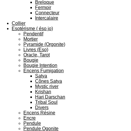
Breloque
Fermoir
Connecteur
Intercalaire
Collier
Esotérisme ( éso jo)
Pendentif
Mortier
Pyramide (Orgonite)
Livres (Eso)
Oracle, Tarot
Bougie
Bougie Intention
Encens Fumigation
Satya
Cônes Satya
Mystic river
Krishan
Hari Darschan
Tribal Soul
Divers
Encens Résine
Encre
Pendule
Pendule Ogonite