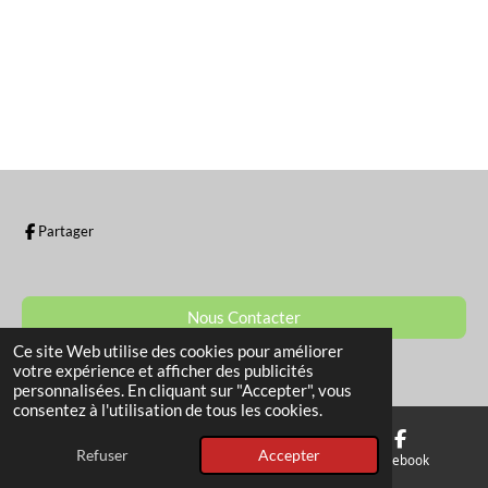
Partager
Nous Contacter
Ce site Web utilise des cookies pour améliorer
© 2022 - 2026 La Boutique de Sam
votre expérience et afficher des publicités
personnalisées. En cliquant sur "Accepter", vous
consentez à l'utilisation de tous les cookies.
Refuser
Accepter
E-mail
Téléphone
Facebook