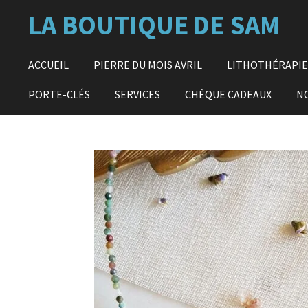
Passer
LA BOUTIQUE
DE SAM
au
contenu
principal
ACCUEIL
PIERRE DU MOIS AVRIL
LITHOTHÉRAPI
PORTE-CLÉS
SERVICES
CHÈQUE CADEAUX
N