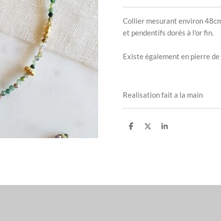
Collier mesurant environ 48cm
et pendentifs dorés à l'or fin.
Existe également en pierre de
Realisation fait a la main
P
P
P
a
a
a
r
r
r
t
t
t
a
a
a
g
g
g
e
e
e
r
r
r