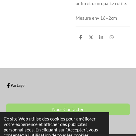
or fin et d'un quartz rutile.
Mesure env 16+2cm
P
P
P
P
a
a
a
a
r
r
r
r
t
t
t
t
a
a
a
a
g
g
g
g
e
e
e
e
r
r
r
r
Partager
Nous Contacter
Ce site Web utilise des cookies pour améliorer
© 2022 - 2026 La Boutique de Sam
votre expérience et afficher des publicités
personnalisées. En cliquant sur "Accepter", vous
consentez à l'utilisation de tous les cookies.