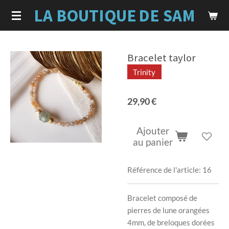
LA BOUTIQUE
DE SAM
Passer
au
contenu
principal
Bracelet taylor
Trinity
29,90 €
Ajouter
au panier
Référence de l'article:
16
Bracelet composé de
pierres de lune orangées
4mm, de breloques dorées