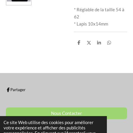
* Réglable de la taille 54 à
62
* Lapis 10x14mm
P
P
P
P
a
a
a
a
r
r
r
r
t
t
t
t
a
a
a
a
g
g
g
g
e
e
e
e
r
r
r
r
Partager
Nous Contacter
Ce site Web utilise des cookies pour améliorer
© 2022 - 2026 La Boutique de Sam
votre expérience et afficher des publicités