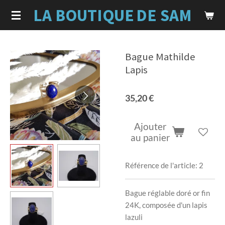
LA BOUTIQUE
DE SAM
Passer
au
contenu
principal
Bague Mathilde
Lapis
35,20 €
Ajouter
au panier
Référence de l'article:
2
Bague réglable doré or fin
24K, composée d'un lapis
lazuli