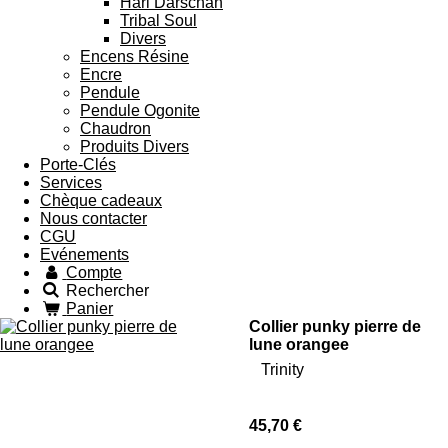
Hari Darschan
Tribal Soul
Divers
Encens Résine
Encre
Pendule
Pendule Ogonite
Chaudron
Produits Divers
Porte-Clés
Services
Chèque cadeaux
Nous contacter
CGU
Evénements
Compte
Rechercher
Panier
Collier punky pierre de
lune orangee
Trinity
45,70 €