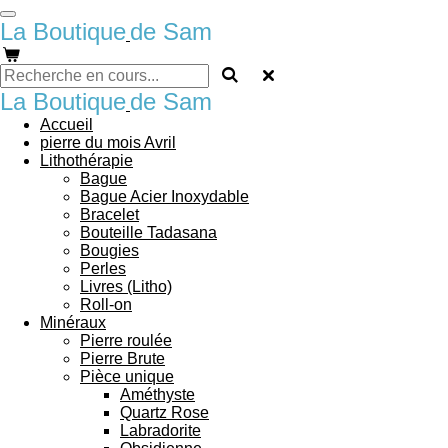
Passer
La Boutique
de Sam
au
contenu
principal
La Boutique
de Sam
Accueil
pierre du mois Avril
Lithothérapie
Bague
Bague Acier Inoxydable
Bracelet
Bouteille Tadasana
Bougies
Perles
Livres (Litho)
Roll-on
Minéraux
Pierre roulée
Pierre Brute
Pièce unique
Améthyste
Quartz Rose
Labradorite