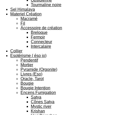
Obsidienne
Tourmaline noire
Sel Himalaya
Materiel Création
Macramé
Fil
Accessoire de création
Breloque
Fermoir
Connecteur
Intercalaire
Collier
Esotérisme ( éso jo)
Pendentif
Mortier
Pyramide (Orgonite)
Livres (Eso)
Oracle, Tarot
Bougie
Bougie Intention
Encens Fumigation
Satya
Cônes Satya
Mystic river
Krishan