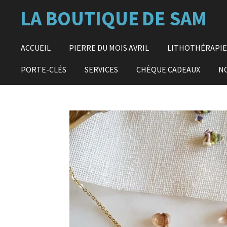
Passer
LA BOUTIQUE
DE SAM
au
contenu
principal
ACCUEIL
PIERRE DU MOIS AVRIL
LITHOTHÉRAPI
PORTE-CLÉS
SERVICES
CHÈQUE CADEAUX
N