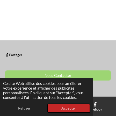
a
a
a
a
g
g
g
g
e
e
e
e
r
r
r
r
Partager
Nous Contacter
Ce site Web utilise des cookies pour améliorer
© 2022 - 2026 La Boutique de Sam
votre expérience et afficher des publicités
personnalisées. En cliquant sur "Accepter", vous
consentez à l'utilisation de tous les cookies.
Refuser
Accepter
E-mail
Téléphone
Facebook