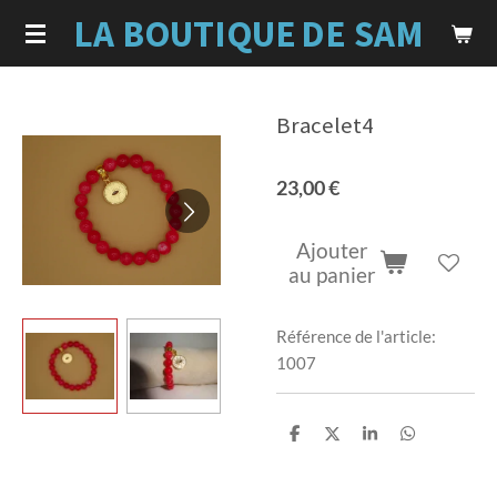
LA BOUTIQUE
DE SAM
Passer
au
contenu
principal
Bracelet4
23,00 €
Ajouter
au panier
Référence de l'article:
1007
P
P
P
P
a
a
a
a
r
r
r
r
t
t
t
t