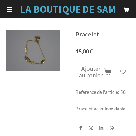
LA BOUTIQUE
DE SAM
Passer
au
contenu
principal
Bracelet
15,00 €
Ajouter
au panier
Référence de l'article:
50
Bracelet acier inoxidable
P
P
P
P
a
a
a
a