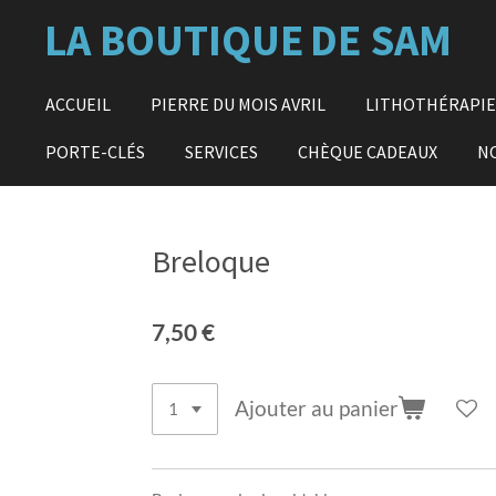
Passer
LA BOUTIQUE
DE SAM
au
contenu
principal
ACCUEIL
PIERRE DU MOIS AVRIL
LITHOTHÉRAPI
PORTE-CLÉS
SERVICES
CHÈQUE CADEAUX
N
Breloque
7,50 €
Ajouter au panier