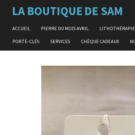
Passer
LA BOUTIQUE
DE SAM
au
contenu
principal
ACCUEIL
PIERRE DU MOIS AVRIL
LITHOTHÉRAPI
PORTE-CLÉS
SERVICES
CHÈQUE CADEAUX
N