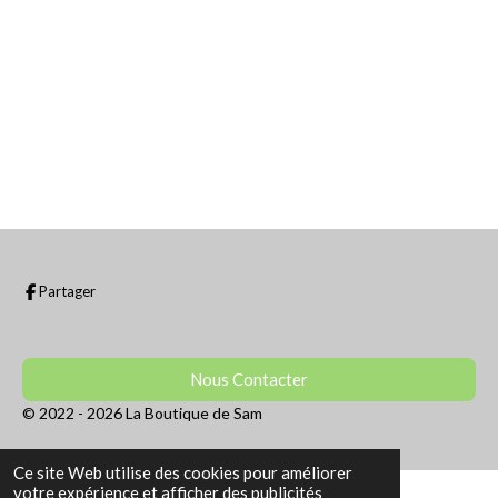
r
r
r
r
Partager
Nous Contacter
© 2022 - 2026 La Boutique de Sam
Ce site Web utilise des cookies pour améliorer
votre expérience et afficher des publicités