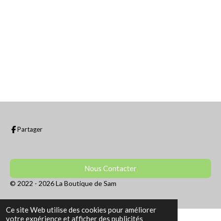
r
r
r
r
Partager
Nous Contacter
© 2022 - 2026 La Boutique de Sam
Ce site Web utilise des cookies pour améliorer
votre expérience et afficher des publicités