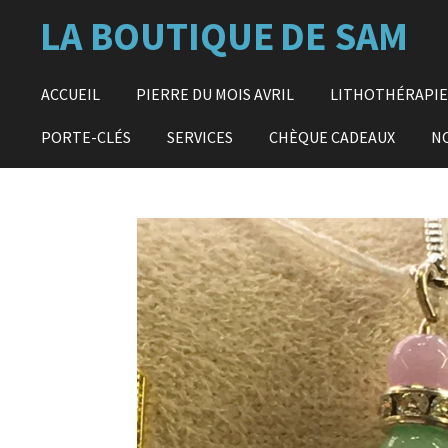
Passer
LA BOUTIQUE
DE SAM
au
contenu
principal
ACCUEIL
PIERRE DU MOIS AVRIL
LITHOTHÉRAPI
PORTE-CLÉS
SERVICES
CHÈQUE CADEAUX
N