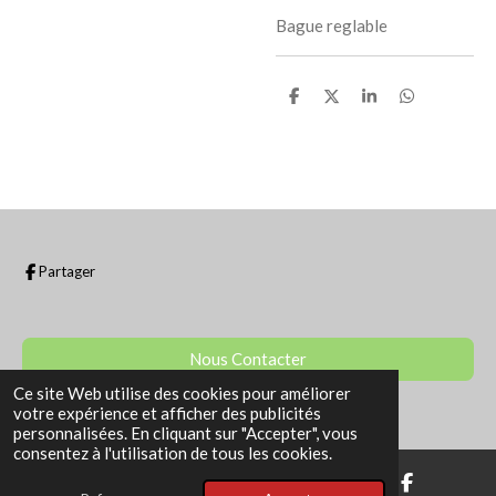
Bague reglable
P
P
P
P
a
a
a
a
r
r
r
r
t
t
t
t
a
a
a
a
g
g
g
g
e
e
e
e
r
r
r
r
Partager
Nous Contacter
Ce site Web utilise des cookies pour améliorer
© 2022 - 2026 La Boutique de Sam
votre expérience et afficher des publicités
personnalisées. En cliquant sur "Accepter", vous
consentez à l'utilisation de tous les cookies.