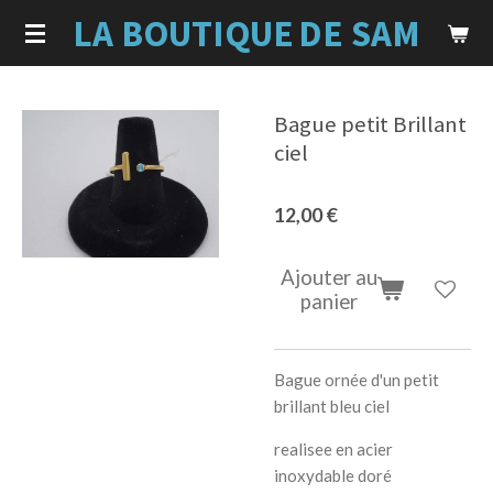
LA BOUTIQUE
DE SAM
Passer
au
contenu
principal
Bague petit Brillant
ciel
12,00 €
Ajouter au
panier
Bague ornée d'un petit
brillant bleu ciel
realisee en acier
inoxydable doré