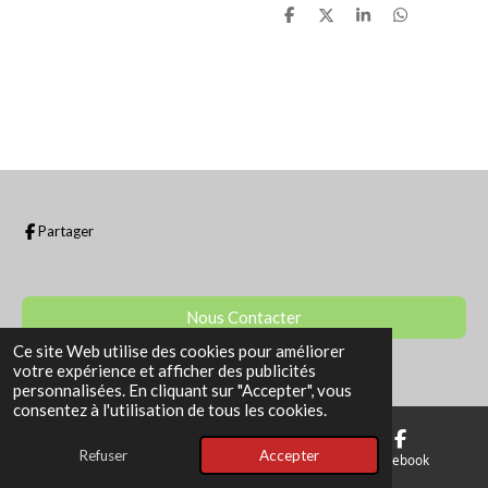
P
P
P
P
a
a
a
a
r
r
r
r
t
t
t
t
a
a
a
a
g
g
g
g
e
e
e
e
r
r
r
r
Partager
Nous Contacter
Ce site Web utilise des cookies pour améliorer
© 2022 - 2026 La Boutique de Sam
votre expérience et afficher des publicités
personnalisées. En cliquant sur "Accepter", vous
consentez à l'utilisation de tous les cookies.
Refuser
Accepter
E-mail
Téléphone
Facebook