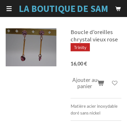
LA BOUTIQUE
DE SAM
Passer
au
contenu
principal
Boucle d'oreilles
chrystal vieux rose
Trinity
16,00 €
Ajouter au
panier
Matière acier inoxydable
doré sans nickel