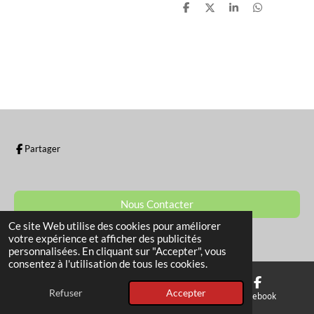
P
P
P
P
a
a
a
a
r
r
r
r
t
t
t
t
a
a
a
a
g
g
g
g
e
e
e
e
r
r
r
r
Partager
Nous Contacter
Ce site Web utilise des cookies pour améliorer
© 2022 - 2026 La Boutique de Sam
votre expérience et afficher des publicités
personnalisées. En cliquant sur "Accepter", vous
consentez à l'utilisation de tous les cookies.
Refuser
Accepter
E-mail
Téléphone
Facebook