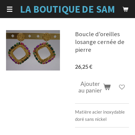
LA BOUTIQUE
DE SAM
Passer
au
contenu
principal
Boucle d'oreilles
losange cernée de
pierre
26,25 €
Ajouter
au panier
Matière acier inoxydable
doré sans nickel