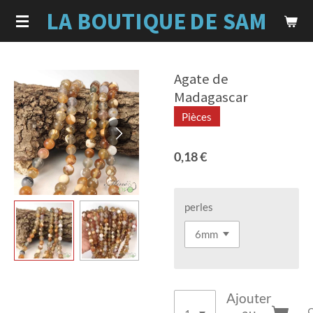
LA BOUTIQUE
DE SAM
Passer
au
contenu
principal
Agate de
Madagascar
Pièces
0,18 €
perles
Ajouter