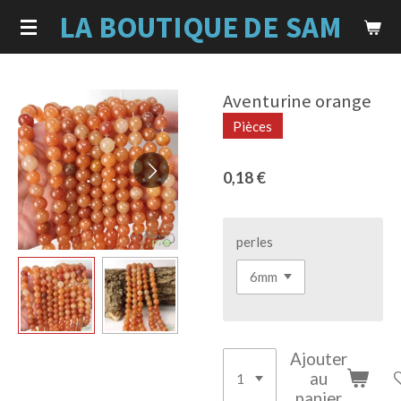
LA BOUTIQUE
DE SAM
Passer
au
contenu
principal
Aventurine orange
Pièces
0,18 €
perles
Ajouter
au
panier