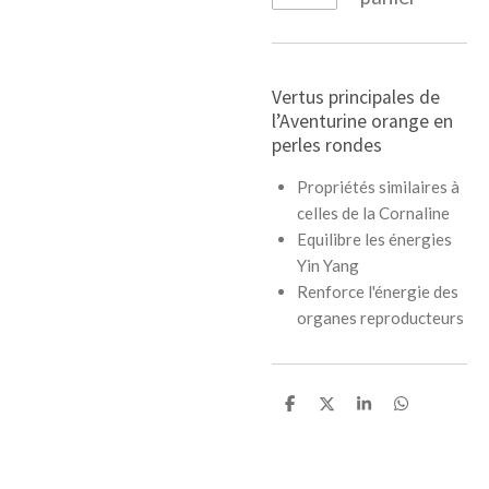
Vertus principales de
l’Aventurine orange en
perles rondes
Propriétés similaires à
celles de la Cornaline
Equilibre les énergies
Yin Yang
Renforce l'énergie des
organes reproducteurs
P
P
P
P
a
a
a
a
r
r
r
r
t
t
t
t
a
a
a
a