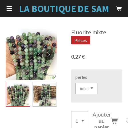
LA BOUTIQUE
DE SAM
Passer
au
contenu
principal
Fluorite mixte
Pièces
0,27 €
perles
Ajouter
au
panier