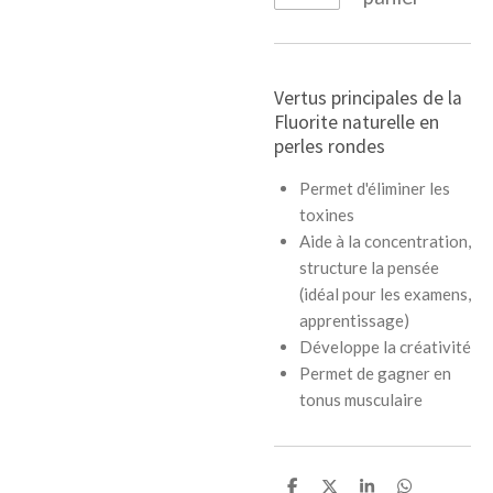
Vertus principales de la
Fluorite naturelle en
perles rondes
Permet d'éliminer les
toxines
Aide à la concentration,
structure la pensée
(idéal pour les examens,
apprentissage)
Développe la créativité
Permet de gagner en
tonus musculaire
P
P
P
P