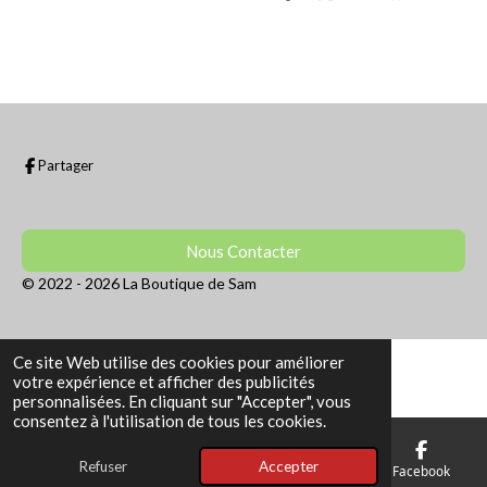
a
a
a
a
r
r
r
r
t
t
t
t
a
a
a
a
g
g
g
g
e
e
e
e
r
r
r
r
Partager
Nous Contacter
© 2022 - 2026 La Boutique de Sam
Ce site Web utilise des cookies pour améliorer
votre expérience et afficher des publicités
personnalisées. En cliquant sur "Accepter", vous
consentez à l'utilisation de tous les cookies.
Refuser
Accepter
E-mail
Téléphone
Facebook