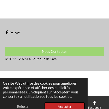
r
r
r
r
t
t
t
t
a
a
a
a
g
g
g
g
e
e
e
e
r
r
r
r
Partager
Nous Contacter
© 2022 - 2026 La Boutique de Sam
Ce site Web utilise des cookies pour améliorer
votre expérience et afficher des publicités
personnalisées. En cliquant sur "Accepter", vous
consentez à l'utilisation de tous les cookies.
Refuser
Accepter
E-mail
Téléphone
Facebook