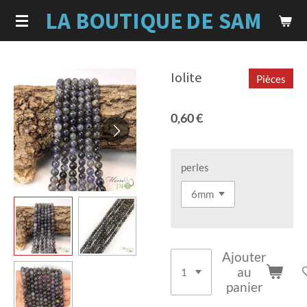
LA BOUTIQUE
DE SAM
Passer
au
contenu
principal
Iolite
Pièces
0,60 €
perles
Ajouter
au
panier