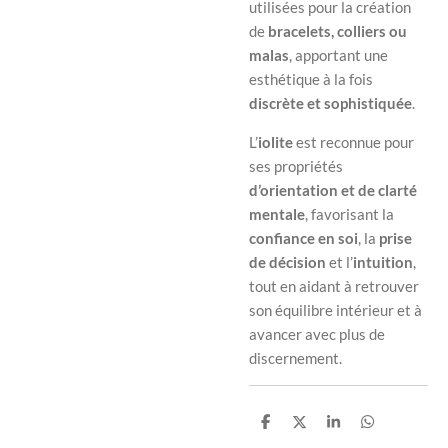
utilisées pour la création
de
bracelets, colliers ou
malas
, apportant une
esthétique à la fois
discrète et sophistiquée
.
L’
iolite
est reconnue pour
ses propriétés
d’orientation et de clarté
mentale
, favorisant la
confiance en soi
, la
prise
de décision
et l’
intuition
,
tout en aidant à retrouver
son équilibre intérieur et à
avancer avec plus de
discernement.
P
P
P
P
a
a
a
a