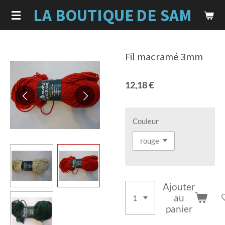
LA BOUTIQUE
DE SAM
Passer
au
contenu
principal
Fil macramé 3mm
12,18 €
Couleur
Ajouter
au
panier