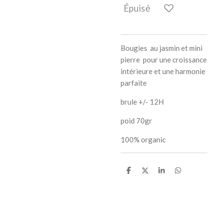
Épuisé
Bougies au jasmin et mini
pierre pour une
croissance
intérieure
et une harmonie
parfaite
brule +/- 12H
poid 70gr
100% organic
P
P
P
P
a
a
a
a
r
r
r
r
t
t
t
t
a
a
a
a
g
g
g
g
e
e
e
e