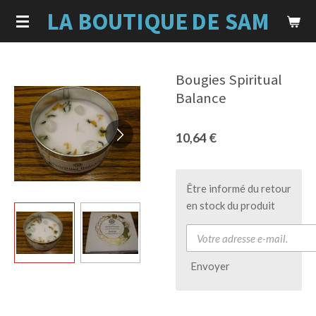
LA BOUTIQUE
DE SAM
Passer
au
contenu
principal
Bougies Spiritual
Balance
10,64 €
Être informé du retour
en stock du produit
Envoyer