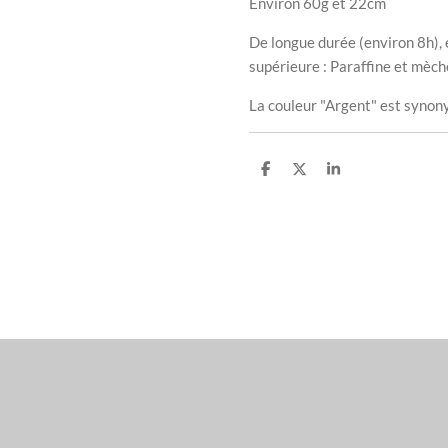
Environ 60g et 22cm
De longue durée (environ 8h), e
supérieure : Paraffine et mèc
La couleur "Argent" est synon
P
P
P
a
a
a
r
r
r
t
t
t
a
a
a
g
g
g
e
e
e
r
r
r