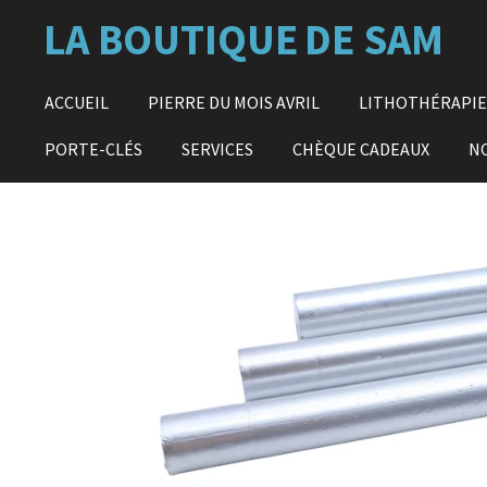
Passer
LA BOUTIQUE
DE SAM
au
contenu
principal
ACCUEIL
PIERRE DU MOIS AVRIL
LITHOTHÉRAPI
PORTE-CLÉS
SERVICES
CHÈQUE CADEAUX
N