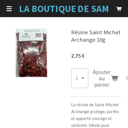
LA BOUTIQUE
DE SAM
Passer
au
contenu
principal
Résine Saint Michel
Archange 10g
2,75 €
Ajouter
au
panier
La résine de Saint-Michel
Archange protège, purifie
et apporte courage et
sérénité. Idéale pour