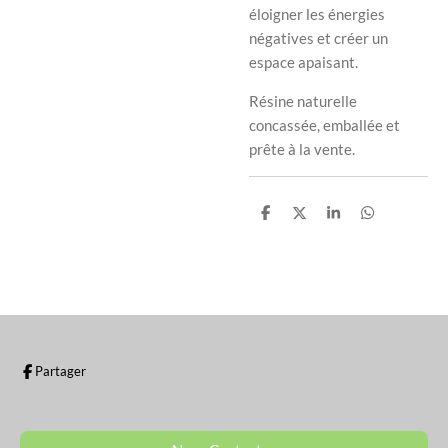
éloigner les énergies
négatives et créer un
espace apaisant.
Résine naturelle
concassée, emballée et
prête à la vente.
P
P
P
P
a
a
a
a
r
r
r
r
t
t
t
t
a
a
a
a
g
g
g
g
e
e
e
e
r
r
r
r
Partager